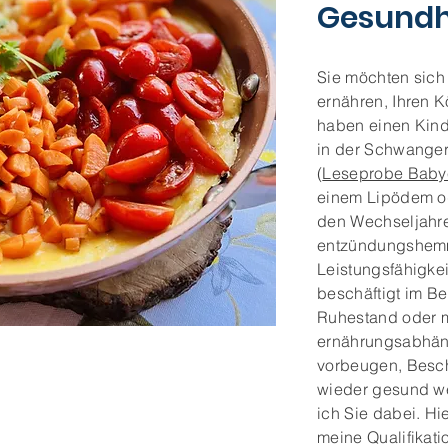
Gesundh
Sie möchten sich
ernähren, Ihren 
haben einen Kind
in der Schwangers
(
Leseprobe Baby
einem Lipödem o
den Wechseljahre
entzündungshemm
Leistungsfähigkei
beschäftigt im Ber
Ruhestand oder 
ernährungsabhän
vorbeugen, Besc
wieder gesund we
ich Sie dabei. Hi
meine Qualifikati