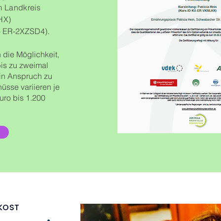
im Landkreis
HX)
U- ER-2XZSD4).
 die Möglichkeit,
bis zu zweimal
 in Anspruch zu
sse variieren je
ro bis 1.200
IKOST