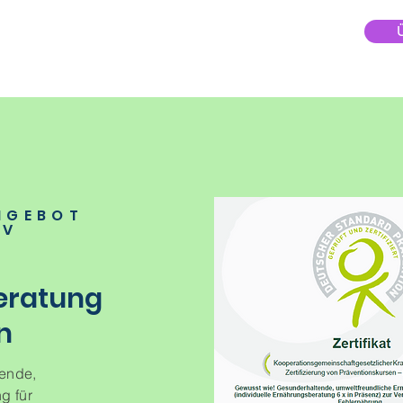
NGEBOT
 V
eratung
n
ende,
g für