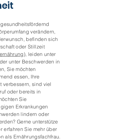
eit
 gesundheitsfördernd
Körperumfang verändern,
erwunsch, befinden sich
chaft oder Stillzeit
ernährung
), leiden unter
der unter Beschwerden in
n, Sie möchten
end essen, Ihre
t verbessern, sind viel
uf oder bereits in
möchten Sie
gigen Erkrankungen
hwerden lindern oder
rden? Gerne unterstütze
er erfahren Sie mehr über
on als Ernährungsfachfrau.