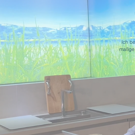
Ich b
maßges