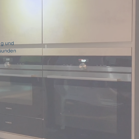
s
ng und
esunden