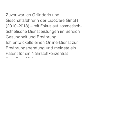
Zuvor war ich Gründerin und
Geschäftsführerin der LipoCare GmbH
(2010–2013) – mit Fokus auf kosmetisch-
ästhetische Dienstleistungen im Bereich
Gesundheit und Ernährung.
Ich entwickelte einen Online-Dienst zur
Ernährungsberatung und meldete ein
Patent für ein Nährstoffkonzentrat
(LipoCare-Mix) an.
Die LipoCare GmbH wurde später zur
EvoCare Telemedizin GmbH und 2019
vollständig in die EvoCare Holding AG
eingebracht.
Veröffentlichungen dazu:
-Rheuma – Schmerzlinderung mit
LipoCare-Ernährungskonzept, DTZ e. V.,
2012
-Minimierung von KHK-Risikofaktoren im
betrieblichen Gesundheitsmanagement,
Deutsches Telemedizin Zentrum (DTZ e.